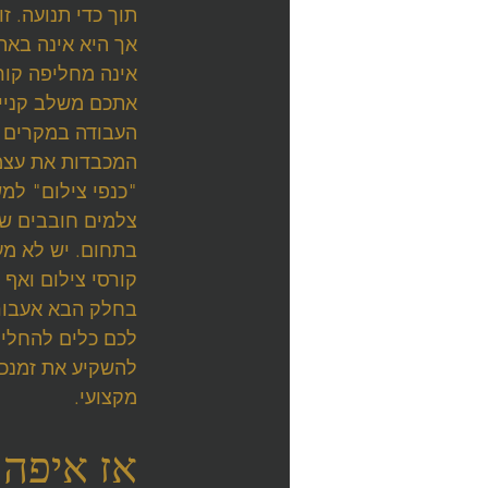
תוך כדי תנועה. ז
אך היא אינה באה 
אינה מחליפה קורס
אתכם משלב קניית
העבודה במקרים  
המכבדות את עצמן
"כנפי צילום" למש
צלמים חובבים שא
בתחום. יש לא מע
קורסי צילום ואף
בחלק הבא אעבור
לכם כלים להחליט
להשקיע את זמנכם
מקצועי.
אז איפה 