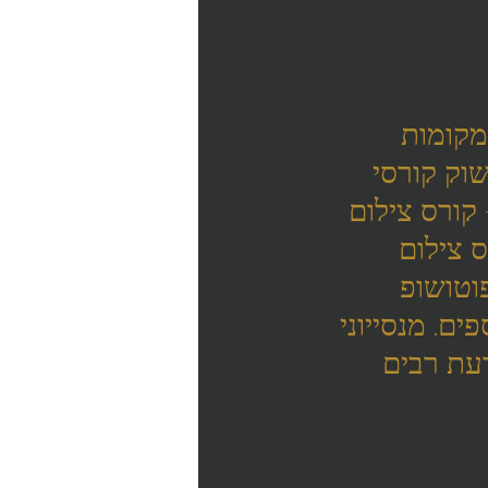
מקומות 
וק קורסי 
קורס צילום 
 צילום 
וטושופ 
ים. מנסייוני 
עת רבים 