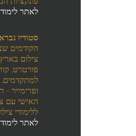
פונקציות המ
לאתר לימודי
סטודיו גברא 
הקודמים שצי
צילום בארץ. 
פורטרט, קורס
למתקדמים, קו
ופרימייר - ת
האישי עם צל
ללימודי צילו
לאתר לימודי