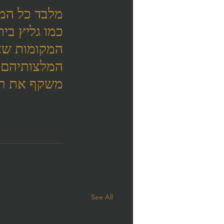
מלבד כל המק
כמו גליץ בי
המקומות שאנ
המלצותיהם ו
משקף את רמ
See All