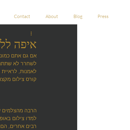
Contact
About
Blog
Press
איפה ללמ
אם גם אתם כמוני 
לשחרר לא שתתנו 
לאמנות, לראיית ה
קורס צילום מקצוע
הרבה מהצלמים שא
למדו צילום באופן
רבים אחרים, הם 