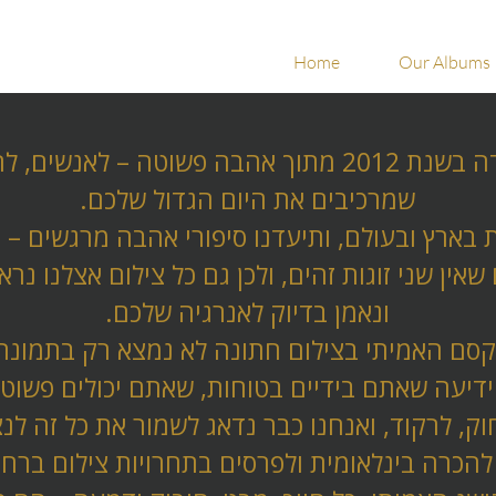
Home
Our Albums
חברת כנפי צילום נולדה בשנת 2012 מתוך אהבה פשוטה 
שמרכיבים את היום הגדול שלכם.
גות בארץ ובעולם, ותיעדנו סיפורי אהבה מרגשים – 
שאין שני זוגות זהים, ולכן גם כל צילום אצלנו נר
ונאמן בדיוק לאנרגיה שלכם.
סם האמיתי בצילום חתונה לא נמצא רק בתמונה
ידיעה שאתם בידיים בטוחות, שאתם יכולים פשוט
וק, לרקוד, ואנחנו כבר נדאג לשמור את כל זה לנ
 להכרה בינלאומית ולפרסים בתחרויות צילום ברחב