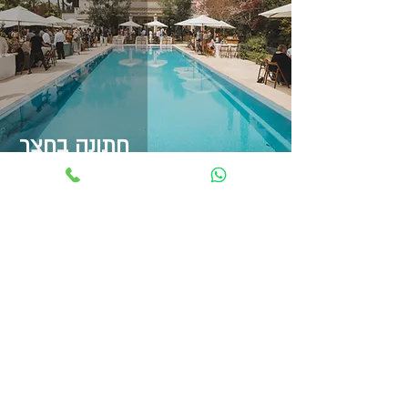
חתונה בחצר
They waited for so long,