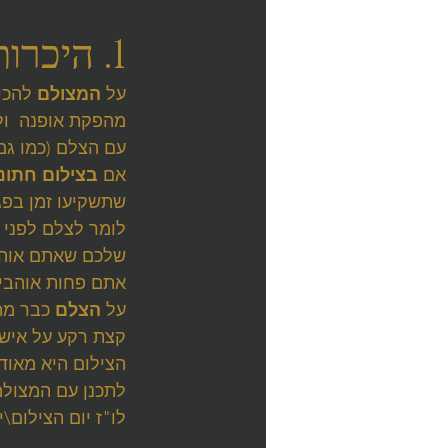
1. היכרות ובניית אמון בין הצלם למצולם
על 
המצולם
 להכי
מהפקת אופנה  ול
עם הצלם (כמו גם 
אם 
בצילום חתונ
שתשקיעו זמן בפג
לומר לצלם לפני 
שלכם שאתם אוהב
אתם פחות אוהבים
על
 הצלם 
כבר מה
קצת רקע על אישי
הצילום היא מאוד 
לתכנן עם המצולמ
לו"ז יום הצילום\