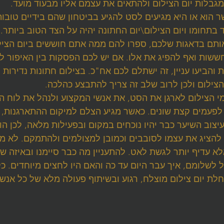
גבלות יום הצילום ולהתאים את עצמם אליו מבעוד מועד.
ר הוא או היא מגיעים לסט להגיע בביטחון שהם בידיים טובות
בתחומו ויום הצילום\יום החתונה יהיה על הצד הטוב ביותר.
תם בדאגות שלכם, ספרו להם ממה אתם חוששים ביום הצילום
ששות ואף להפיג את אלו. אם יש לכם הפסקות בין האיפור לש
והביעו עניין, זה ישתלם לכם אח"כ. בצילום חתונות נדירות 
הצילום ולכן לרוב שלב זה צריך להתבצע כהלכה.
מי הצילום לארגן את הסט, את אנשי המקצוע ולנהל את לוח הז
 לפעמים קצת שונים. כאשר מגיע הצלם למיקום ההתארגנות, י
יצוב השיער כבר יהיו נוכחים במקום ובפעילות מלאה, לכן הו
להציג את עצמו לסובבים וכמובן למצולמים ולהתמקם. לא מו
א עדיף יותר לגשת לאט. להתעניין מה כבר סיימנו ובאיזה ש
לשלומם, איך עבר היום עד כה והאם היו לחצים מיוחדים. כל
לת יום צילום מוצלח, רגוע ובשיתוף פעולה מלא של כל אנשי 