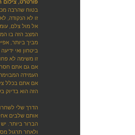
פורטרט, צילום ח
בטוח שהרבה מכם 
זו לא הנקודה, לא
אל מול צלם, עומ
המצב הזה בו המצ
מביך ביותר, אפיל
ביטחון ואי ידיעה
זו משימה לא פח
אם גם אתם חסרי 
העמידה המבוימת 
אם אתם בכלל צל
הזה הוא בדיוק ב
אותם שלבים אחלק
הברור ביותר. יש
ולאחר תרגול מסו