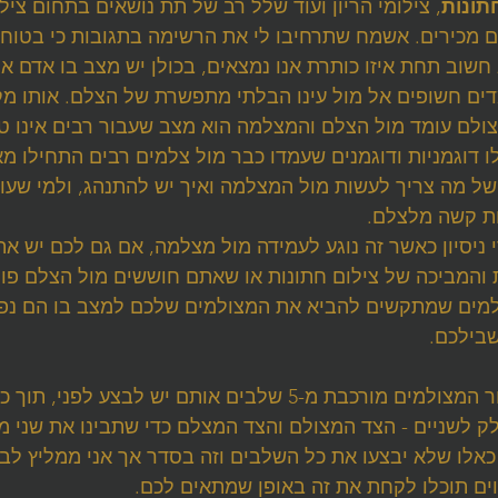
תונות
, צילומי הריון ועוד שלל רב של תת נושאים בתחום ציל
מכירים. אשמח שתרחיבו לי את הרשימה בתגובות כי בטוח
 חשוב תחת איזו כותרת אנו נמצאים, בכולן יש מצב בו אדם אח
דים חשופים אל מול עינו הבלתי מתפשרת של הצלם. אותו מק
ולם עומד מול הצלם והמצלמה הוא מצב שעבור רבים אינו טבע
ו דוגמניות ודוגמנים שעמדו כבר מול צלמים רבים התחילו מ
 של מה צריך לעשות מול המצלמה ואיך יש להתנהג, ולמי שעו
ות קשה מלצלם.
ניסיון כאשר זה נוגע לעמידה מול מצלמה, אם גם לכם יש א
והמביכה של צילום חתונות או שאתם חוששים מול הצלם פור
מים שמתקשים להביא את המצולמים שלכם למצב בו הם נפת
שבילכם.
הדרך שלי לשחרור המצולמים מורכבת מ-5 שלבים אותם יש לבצע
 לשניים - הצד המצולם והצד המצלם כדי שתבינו את שני מר
 כאלו שלא יבצעו את כל השלבים וזה בסדר אך אני ממליץ לב
ים תוכלו לקחת את זה באופן שמתאים לכם. 