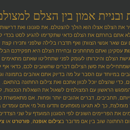
ר את הצלם אצלו הוא הולך להצטלם, את סגנונו ואת דרישותי
א אתם בחרתם את הצלם כדאי שתקדימו להגיע לסט בכדי לה
עם שאר אנשי הצוות) ואף תדברו בלילה שלפני ותכירו קצת י
ות
 עסקינן ואתם מתחתנים ובחירת הצלם היא תפקידכם הבלעדי
ישת הצלם והיכרותו לעומק לפני שתחליטו שאתם מתאימים בסג
שמתחילים את סשן הצילום דברים שחשובים לכם, כדאי אף ל
ים במיוחד עם הסבר על מה בדיוק אתם אוהבים בתמונה וג
, כדי שהצלם יוכל לכוון אתכם ואת צילום החתונה בהתאם. 
מפגש הראשון עם המצולמים לשאול את השאלות הנכונות, ל
ותם, תחביבים, דברים אהובים יותר ופחות. אם מתאפשרת פגי
מומלצת, כך לא תגיעו מופתעים ותדעו מול מי אתם עומדים בי
ים את הפריימים השונים לפי הסגנון המועדף על שני הצדדים
יום החתונה שוב בין אם מדובר ב
צילום אופנה
, 
פורטרט
 או 
צי