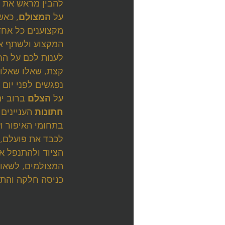
להבין מראש את מ
על 
המצולם
, כאש
מקצוענים כל אחד 
המקצוע ולשתף או
לענות לכם על הח
קצת, שאלו שאלות 
נפגשים לפני יום 
על 
הצלם
 ברוב י
חתונות
 העניינים
בתחומי האיפור וע
לכבד את פועלם, 
הציוד ולהתנפל אל
המצולמים, לשאול 
כניסה חלקה והתח