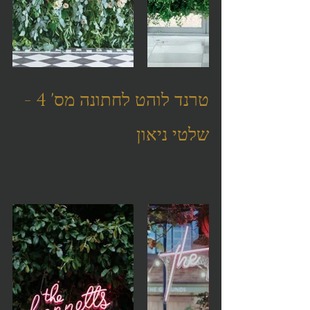
טרנד לוהט לחתונה מס' 4 - 
שלטי ניאון